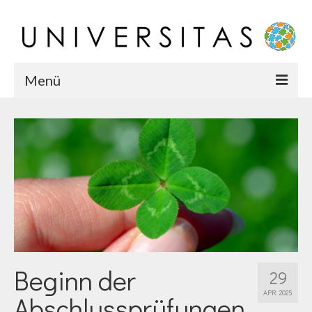
Menü
Startseite
Chronik
Karriere
Team
Beginn der
29
APR. 2025
Abschlussprüfungen