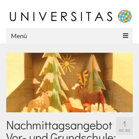
Menü
Startseite
Chronik
Karriere
Team
Nachmittagsangebot
1
DEZ. 2022
Vor- und Grundschule: