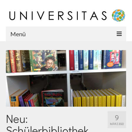
Menü
Startseite
Chronik
Karriere
Team
Neu:
9
MÄRZ 2022
Schülerbibliothek