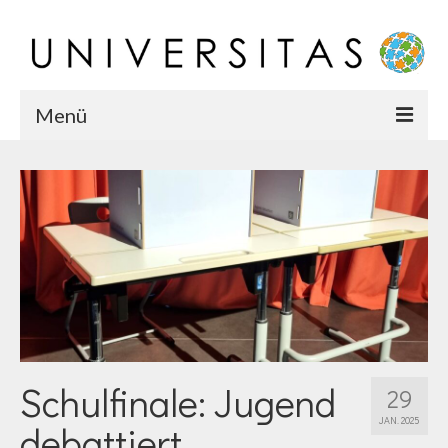
Menü
Startseite
Chronik
Karriere
Team
Schulfinale: Jugend
29
JAN. 2025
debattiert