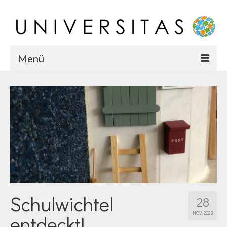
Menü
Startseite
Chronik
Karriere
Team
Schulwichtel
28
NOV. 2023
entdeckt!