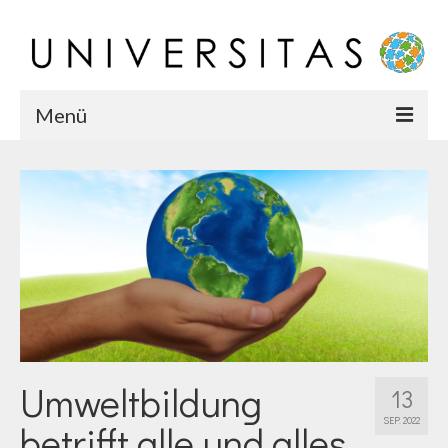
Menü
Startseite
Chronik
Karriere
Team
Umweltbildung
13
SEP. 2022
betrifft alle und alles…