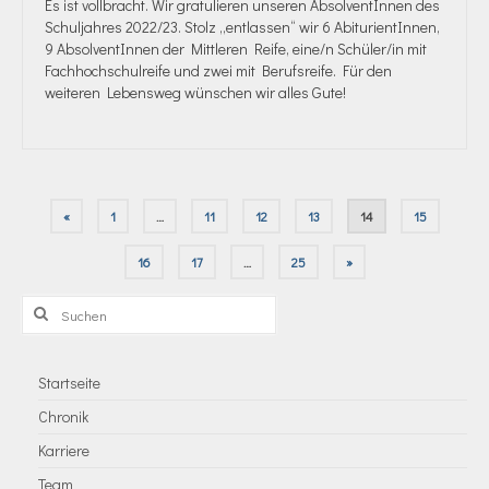
Es ist vollbracht. Wir gratulieren unseren AbsolventInnen des
Schuljahres 2022/23. Stolz „entlassen“ wir 6 AbiturientInnen,
9 AbsolventInnen der Mittleren Reife, eine/n Schüler/in mit
Fachhochschulreife und zwei mit Berufsreife. Für den
weiteren Lebensweg wünschen wir alles Gute!
Seitennummerierung
«
1
…
11
12
13
14
15
der
16
17
…
25
»
Beiträge
Suchen
nach:
Startseite
Chronik
Karriere
Team